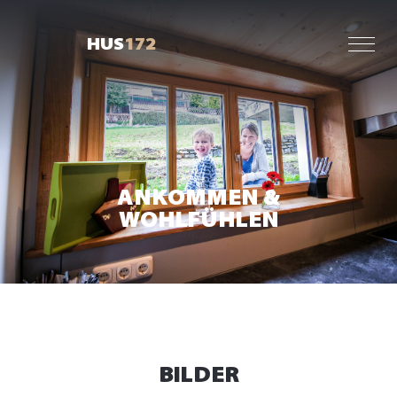
HUS
172
ANKOMMEN &
WOHLFÜHLEN
BILDER