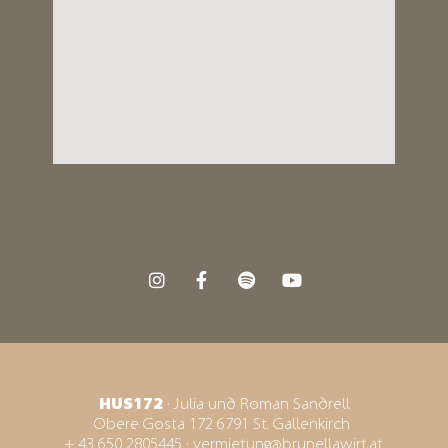
HUS172
· Julia und Roman Sandrell
Obere Gosta 172 6791 St. Gallenkirch
+ 43 650 2805445
·
vermietung@brunellawirt.at