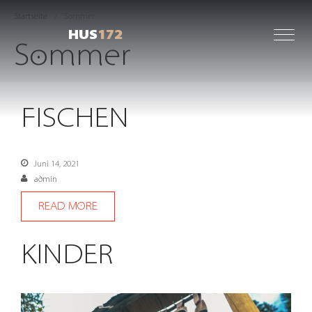
Startseite
/
Sommer
HUS
172
Sommer
FISCHEN
Juni 14, 2021
admin
READ MORE
KINDER